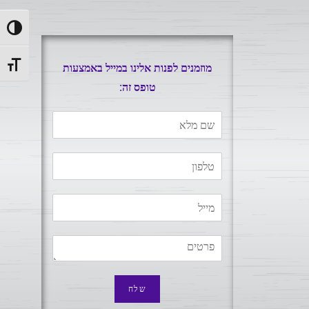
ntrast
t size
מוזמנים לפנות אלינו במייל באמצעות
טופס זה:
שלח