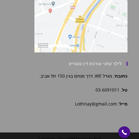
לילך עתני עורכת דין ונוטריון
כתובת
: מגדל WE, דרך מנחם בגין 150 תל אביב.
טל
. 03-6091011
מייל
: Lothnay@gmail.com
Copyright - OceanWP Theme by Nick