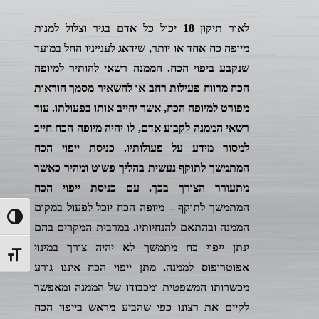
לאור תיקון 18 יכול כל אדם בגיר וצלול למנות
מיופה כח אחד או יותר, שידאג לענייניו החל במועד
שנקבע ביפוי הכח. הממנה רשאי להותיר למיופה
הכח מרווח פעילות רחב או להשאיר מסמך הוראות
מפורט למיופה הכח, אשר יחייב אותו בפעולתו. עוד
רשאי הממנה לקבוע אדם, לו יהיה מיופה הכח חייב
למסור מידע על פעולותיו. כניסת ייפוי הכח
המתמשך לתוקף נעשית בהליך פשוט ומהיר כאשר
מתעורר הצורך בכך. עם כניסת ייפוי הכח
המתמשך לתוקף – מיופה הכח יוכל לפעול במקום
ntrast
הממנה ובהתאם להנחיותיו. במרבית המקרים בהם
ינתן ייפוי כח מתמשך לא יהיה צורך במינוי
t size
אפוטרופוס לממנה. מתן ייפוי הכח איננו גורע
מכשרותו המשפטית ומכבודו של הממנה ומאפשר
לקיים את רצונו כפי שהביע מראש בייפוי הכח