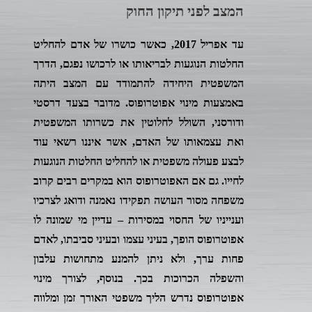
המצב לפני תיקון החוק
עד אפריל 2017, כאשר כושרו של אדם להחליט
החלטות הנוגעות לבריאותו או לרכושו נפגם, הדרך
המשפטית היחידה להתמודד עם המצב היתה
באמצעות מינוי אפוטרופוס. מדובר בצעד דרסטי
ודורסני, השולל לחלוטין את כשרותו המשפטית
ואת עצמאותו של האדם, אשר איננו רשאי עוד
לבצע פעולה משפטית או להחליט החלטות הנוגעות
לחייו. גם אם האפוטרופוס הוא במקרים רבים קרוב
משפחה מסור העושה תפקידו נאמנה ודואג לצרכיו
וענייניו של החסוי במסירות – עדיין מי שמונה לו
אפוטרופוס הופך, בעיני עצמו ובעיני סביבתו, לאדם
פחות ערך, ולא ניתן להמנע מתחושות עלבון
והשפלה הכרוכות בכך. בנוסף, לצורך מינוי
אפוטרופוס נדרש הליך משפטי האורך זמן ומלווה