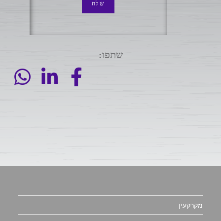
שלח
שתפו:
מקרקעין