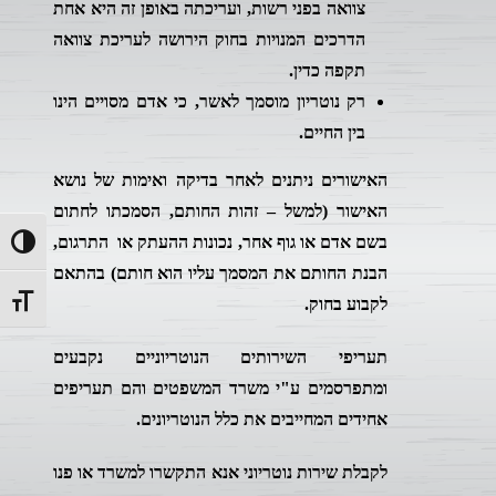
צוואה בפני רשות, ועריכתה באופן זה היא אחת
הדרכים המנויות בחוק הירושה לעריכת צוואה
תקפה כדין.
רק נוטריון מוסמך לאשר, כי אדם מסויים הינו
בין החיים.
האישורים ניתנים לאחר בדיקה ואימות של נושא
האישור (למשל – זהות החותם, הסמכתו לחתום
בשם אדם או גוף אחר, נכונות ההעתק או התרגום,
ntrast
הבנת החותם את המסמך עליו הוא חותם) בהתאם
t size
לקבוע בחוק.
תעריפי השירותים הנוטריוניים נקבעים
ומתפרסמים ע"י משרד המשפטים והם תעריפים
אחידים המחייבים את כלל הנוטריונים.
לקבלת שירות נוטריוני אנא התקשרו למשרד או פנו